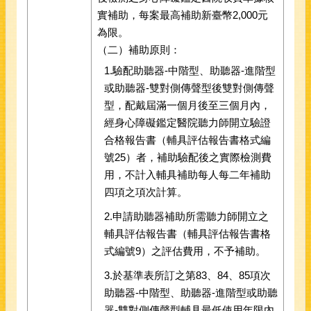
實補助，每案最高補助新臺幣2,000元
為限。
（二）補助原則：
1.驗配助聽器-中階型、助聽器-進階型
或助聽器-雙對側傳聲型後雙對側傳聲
型，配戴屆滿一個月後至三個月內，
經身心障礙鑑定醫院聽力師開立驗證
合格報告書（輔具評估報告書格式編
號25）者，補助驗配後之實際檢測費
用，不計入輔具補助每人每二年補助
四項之項次計算。
2.申請助聽器補助所需聽力師開立之
輔具評估報告書（輔具評估報告書格
式編號9）之評估費用，不予補助。
3.於基準表所訂之第83、84、85項次
助聽器-中階型、助聽器-進階型或助聽
器-雙對側傳聲型輔具最低使用年限內