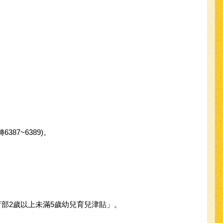
87~6389)。
育部2歲以上未滿5歲幼兒育兒津貼」。