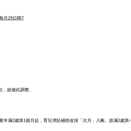
每月29日嗎?
款，故做此調整。
凡幼童年滿2歲第1個月起，育兒津貼補助改採「次月」入帳。故滿2歲