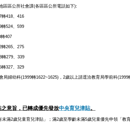
區區公所社會課(各區區公所電話如下):
轉418、416
轉524、599
轉407
轉265、275
279、339
5轉327、329
(1999轉1622~1625)，2歲以上請逕洽教育局學前科(1999轉63
貼之意旨，已轉成優先發放
中央育兒津貼
。
有未滿2歲兒童育兒津貼」；滿2歲至學齡未滿5歲兒童優先申領「教