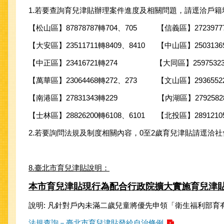
1.若要查詢育兒津貼辦理案件進度及相關問題，請逕洽戶籍地
【松山區】87878787轉704、705 【信義區】27239777
【大安區】23511711轉8409、8410 【中山區】25031369
【中正區】23416721轉274 【大同區】25975323
【萬華區】23064468轉272、273 【文山區】29365522
【南港區】27831343轉229 【內湖區】27925828轉
【士林區】28826200轉6108、6101 【北投區】2891210
2.若要詢問法規及制度相關內容，0至2歲育兒津貼請逕洽社會局婦幼科
8.臺北市育兒津貼說明：
本市育兒津貼現行為配合行政院擴大實施育兒津
說明: 凡針對戶內未滿二歲兒童將優先申領「衛生福利部育
法規查詢－臺北市育兒津貼發給自治條例