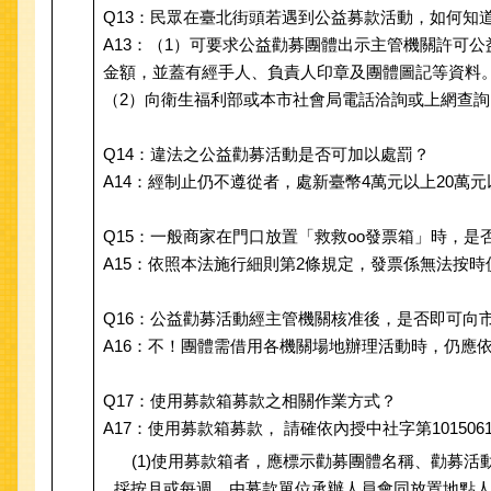
Q13：民眾在臺北街頭若遇到公益募款活動，如何知
A13：（1）可要求公益勸募團體出示主管機關許可
金額，並蓋有經手人、負責人印章及團體圖記等資料
（2）向衛生福利部或本市社會局電話洽詢或上網查詢
Q14：違法之公益勸募活動是否可加以處罰？
A14：經制止仍不遵從者，處新臺幣4萬元以上20
Q15：一般商家在門口放置「救救oo發票箱」時，
A15：依照本法施行細則第2條規定，發票係無法按
Q16：公益勸募活動經主管機關核准後，是否即可向
A16：不！團體需借用各機關場地辦理活動時，仍應
Q17：使用募款箱募款之相關作業方式？
A17：使用募款箱募款， 請確依內授中社字第10150
(1)使用募款箱者，應標示勸募團體名稱、勸募活
採按月或每週，由募款單位承辦人員會同放置地點