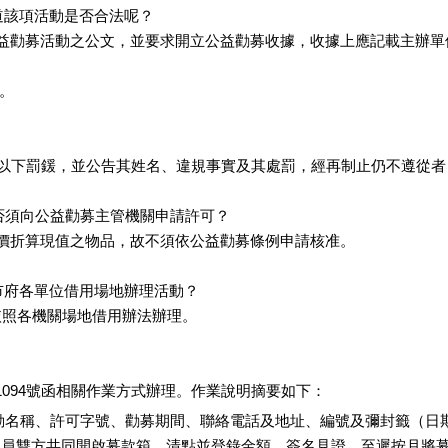
道該項活動是否合法呢？
公益勸募活動之公文，並要求開立公益勸募收據，收據上應記載主辦
。
。
萬元以下罰鍰，並公告其姓名、違規事實及其處罰，經再制止仍不遵從
是否須向公益勸募主管機關申請許可？
時價折算現值之物品，故不須依公益勸募條例申請核准。
市府各單位借用場地辦理活動？
依照各機關場地借用辦法辦理。
61094號函相關作業方式辦理。作業說明摘要如下：
動名稱、許可字號、勸募期間、聯絡電話及地址、編號及彌封籤（日
人員雙方共同開啟募款箱、清點並登錄金額，簽名見證，至遲按月將