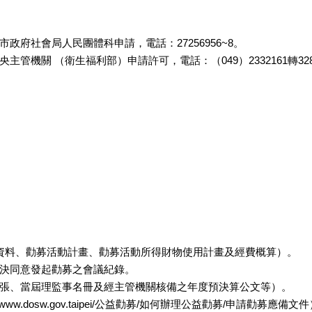
府社會局人民團體科申請，電話：27256956~8。
管機關 （衛生福利部）申請許可，電話：（049）2332161轉32
本資料、勸募活動計畫、勸募活動所得財物使用計畫及經費概算）。
議決同意發起勸募之會議紀錄。
樣張、當屆理監事名冊及經主管機關核備之年度預決算公文等）。
w.dosw.gov.taipei/公益勸募/如何辦理公益勸募/申請勸募應備文