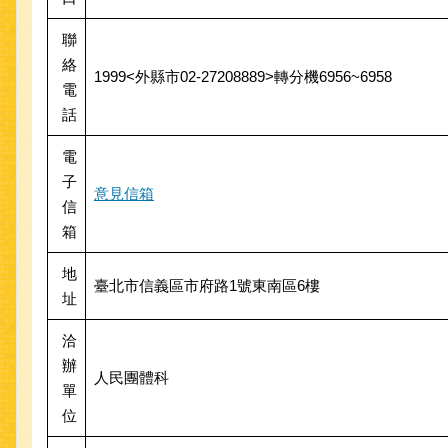
聯
絡
1999<外縣市02-27208889>轉分機6956~6958
電
話
電
子
意見信箱
信
箱
地
臺北市信義區市府路1號東南區6樓
址
洽
辦
人民團體科
單
位