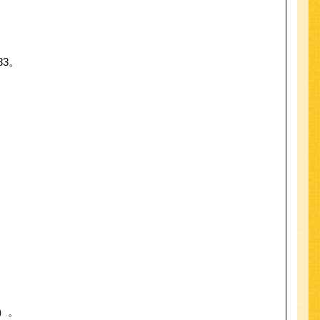
83。
件）。