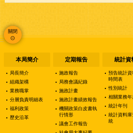
關閉
:::
本局簡介
定期報告
統計資
局長簡介
施政報告
預告統計資
時間表
組織架構
局務會議紀錄
性別統計
業務職掌
施政計畫
相關業務年
分層負責明細表
施政計畫績效報告
統計年刊
福利政策
機關政策白皮書執
行情形
統計資料庫
歷史沿革
統
議會工作報告
社會局大事紀要