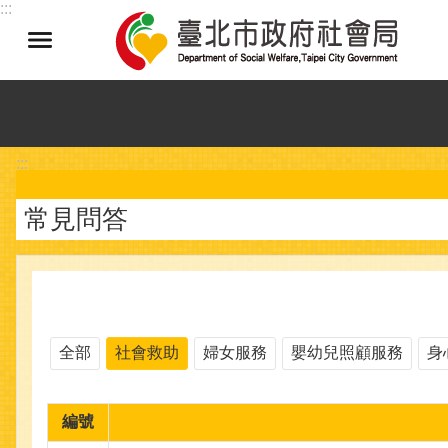
:::
跳到主要內容區塊
:::
常見問答
全部
社會救助
婦女服務
嬰幼兒照顧服務
身
編號