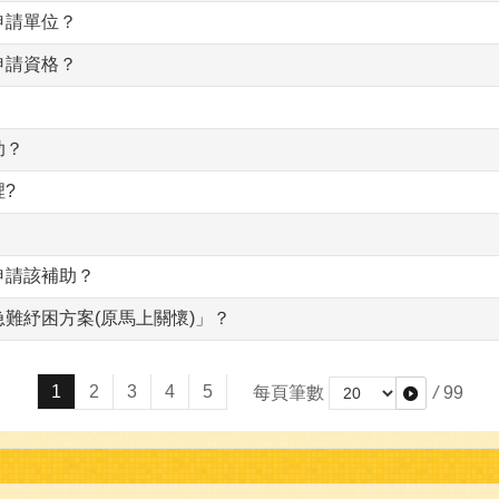
申請單位？
申請資格？
助？
?
申請該補助？
難紓困方案(原馬上關懷)」？
1
2
3
4
5
每頁筆數
/
99