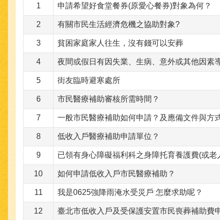
1
申請希望好食堂餐券(原愛心餐券)對象為何？
2
有關市民生活經濟危機之協助對象?
3
貧困家庭家人往生，沒有錢可以安葬
4
夜間或假日有因失業、生病、意外或其他因素
5
街友臨時避寒處所
6
市民醫療補助審核所需時間？
7
一般市民醫療補助如何申請？及應備文件與方
8
低收入戶醫療補助申請單位？
9
已領有身心障礙福利科之身障托育養護費(或老
10
如何申請低收入戶市民醫療補助？
11
我是0625強降雨淹水受災戶 怎麼求助呢？
12
臺北市低收入戶及受保護安置市民喪葬補助費