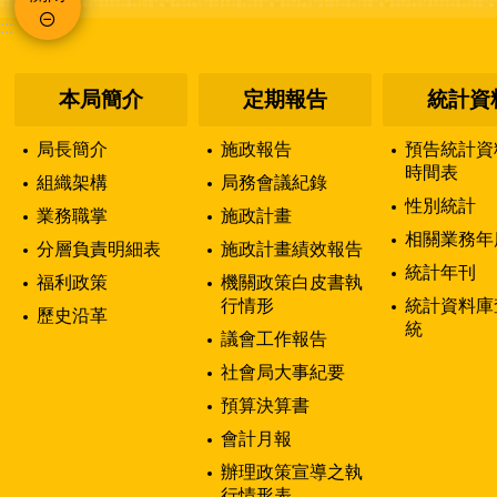
:::
本局簡介
定期報告
統計資
局長簡介
施政報告
預告統計資
時間表
組織架構
局務會議紀錄
性別統計
業務職掌
施政計畫
相關業務年
分層負責明細表
施政計畫績效報告
統計年刊
福利政策
機關政策白皮書執
行情形
統計資料庫
歷史沿革
統
議會工作報告
社會局大事紀要
預算決算書
會計月報
辦理政策宣導之執
行情形表