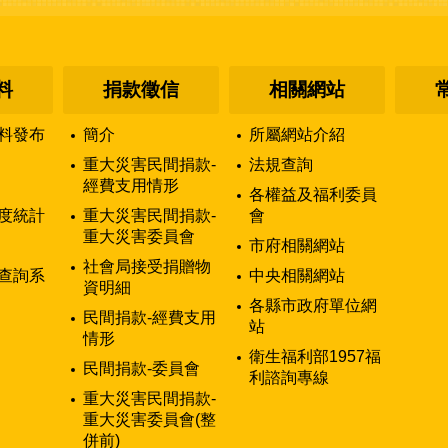
料
捐款徵信
相關網站
料發布
簡介
所屬網站介紹
重大災害民間捐款-
法規查詢
經費支用情形
各權益及福利委員
度統計
重大災害民間捐款-
會
重大災害委員會
市府相關網站
社會局接受捐贈物
查詢系
中央相關網站
資明細
各縣市政府單位網
民間捐款-經費支用
站
情形
衛生福利部1957福
民間捐款-委員會
利諮詢專線
重大災害民間捐款-
重大災害委員會(整
併前)