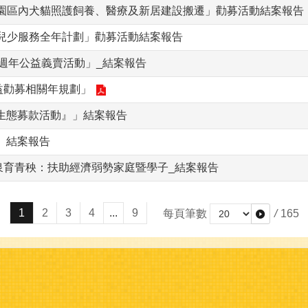
會園區內犬貓照護飼養、醫療及新居建設搬遷」勸募活動結案報告
兒少服務全年計劃」勸募活動結案報告
0週年公益義賣活動」_結案報告
公益勸募相關年規劃」
續生態募款活動』」結案報告
」結案報告
清泉育青秧：扶助經濟弱勢家庭暨學子_結案報告
1
2
3
4
...
9
每頁筆數
/
165