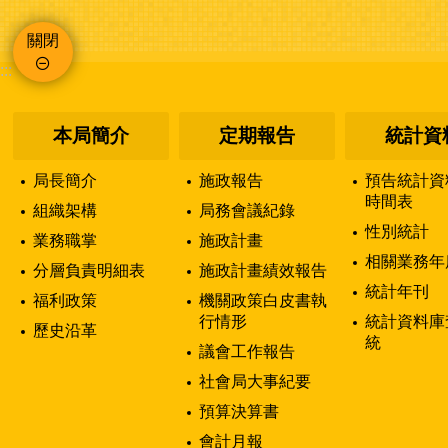
關閉
:::
本局簡介
定期報告
統計資
局長簡介
施政報告
預告統計資
時間表
組織架構
局務會議紀錄
性別統計
業務職掌
施政計畫
相關業務年
分層負責明細表
施政計畫績效報告
統計年刊
福利政策
機關政策白皮書執
行情形
統計資料庫
歷史沿革
統
議會工作報告
社會局大事紀要
預算決算書
會計月報