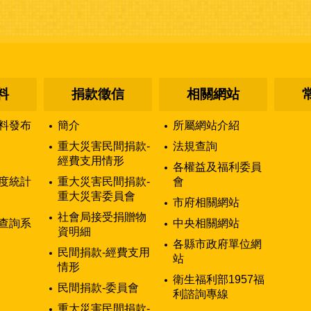
料
捐款徵信
相關網站
料發布
簡介
所屬網站介紹
重大災害民間捐款-
法規查詢
經費支用情形
各權益及福利委員
度統計
重大災害民間捐款-
會
重大災害委員會
市府相關網站
社會局接受捐贈物
查詢系
中央相關網站
資明細
各縣市政府單位網
民間捐款-經費支用
站
情形
衛生福利部1957福
民間捐款-委員會
利諮詢專線
重大災害民間捐款-