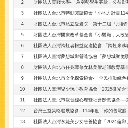
2
財團法人實踐大學-「為弱勢學生募款」公益勸
3
社團法人台北市轉動閱讀協會「小地方計畫11
4
財團法人台北市私立愛愛院「第十二屆『月捐9
5
財團法人台灣醫療改革基金會「小醫願，大改
6
社團法人台灣跨虹者權益促進協會-「跨虹來聊
7
社團法人臺灣夢想城鄉營造協會「夢想城鄉脆
8
財團法人台北市任兆璋修女林美智老師教育基金
9
社團法人台北市文化探索協會-「全民推動綠色
10
社團法人臺灣兒少玩心教育協會「2025微光
11
社團法人臺北市觀音線心理暨社會關懷協會----
12
台灣三益策略發展協會─114年度「你的舊電
13
社團法人台灣永婕美少女慈善協會「2024偏鄉