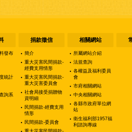
料
捐款徵信
相關網站
料發布
簡介
所屬網站介紹
重大災害民間捐款-
法規查詢
經費支用情形
各權益及福利委員
度統計
重大災害民間捐款-
會
重大災害委員會
市府相關網站
社會局接受捐贈物
查詢系
中央相關網站
資明細
各縣市政府單位網
民間捐款-經費支用
站
情形
衛生福利部1957福
民間捐款-委員會
利諮詢專線
重大災害民間捐款-