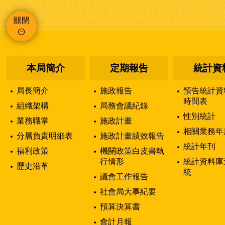
關閉
:::
本局簡介
定期報告
統計資
局長簡介
施政報告
預告統計資
時間表
組織架構
局務會議紀錄
性別統計
業務職掌
施政計畫
相關業務年
分層負責明細表
施政計畫績效報告
統計年刊
福利政策
機關政策白皮書執
行情形
統計資料庫
歷史沿革
統
議會工作報告
社會局大事紀要
預算決算書
會計月報