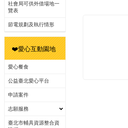
社會局可供外借場地一
與男性願意生小
覽表
另外，調查結果也
紀越年輕的男性認
節電規劃及執行情形
到好處越低」，進
小孩。調查中發現，
性認為是養育子女
❤️愛心互動園地
濟壓力最大宗，其次
為教養責任為生活
源，11.31%男
愛心餐食
要面對社會競爭壓
9.46%男性認為
公益臺北愛心平台
用自由時間且影響
申請案件
興趣。調查數據中
出，40歲以下的
志願服務
為，若家中有長輩
小孩為重要的生
臺北市輔具資源整合資
為了更進一步了解