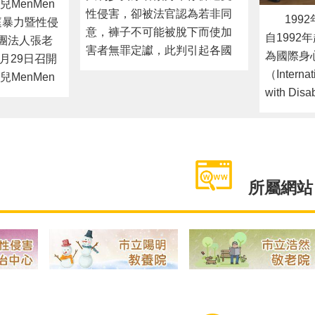
MenMen
性侵害，卻被法官認為若非同
1992
暴力暨性侵
意，褲子不可能被脫下而使加
自1992
團法人張老
害者無罪定讞，此判引起各國
為國際身
9月29日召開
廣大抗議後，美國民間組織為
（Internat
MenMen
了喚起社會對於性侵受害與性
with Di
會，透過影
暴力的重視，遂發起將4月最後
心障礙者
』的看法」
一週週三訂為「國際丹寧
使身心障
法人張老師
日」，號召民眾一起「穿丹寧
會、經濟
長及臺北市
反性侵」的行動。110年國際丹
均能融入
防治中心陳
寧日為4月28日。臺北市政府各
可平等享
所屬網站
參與的網絡
機關包含社會局、教育局、衛
的機會。
職專家魏瑋
生局、家防中心等當日共同響
性侵害防
查結果及實
應「穿丹寧反性侵」，教育局
礙者與每
於生養的擔
與衛生局更透過Facebook與
訊的民眾
抒發負面情
Line社群推廣「穿丹寧反性侵」
力與性侵
連續2年藉
活動，以期社會大眾能給予性
暴力與性
育兒現況與
侵害被害人正向力量，以「用
其相關資
666份問卷，