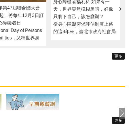
身心障礙者福利科 如果有一
年第47屆聯合國大會
天，世界突然模糊黑暗，好像
年起，將每年12月3日訂
只剩下自己，該怎麼辦？
心障礙者日
從身心障礙需求評估制度上路
ional Day of Persons
的這8年來，臺北市政府社會局
sabilities，又稱世界身
接觸到很多第一次取得身心障
日），其目的在於促
礙資格的朋友，其中不乏許多
礙者可以在政治、社
中途失明的視障朋友們，因為
更多
與文化生活等各層面
還不熟悉福利服務，常受限於
社區，讓身心障礙者
視力不佳，習慣的生活模式被
有的人權與社會參與
打破，被迫封閉自己離群索
 臺北市家庭暴力暨
居。 社會局需求評估中心
治中心為了讓身心障
的社工，透過需求評估制度接
一位需要簡易理解資
觸到王媽媽。王媽媽近年因一
能夠簡單明瞭家庭暴
場疾病導致雙眼全盲，在訪談
害的基本概念、家庭
過程中，社工發現，王媽媽因
侵害案件處理流程及
更多
中途失明的關係，情緒和人際
源，提倡身心障礙者
關係都受到極大影響與退縮，