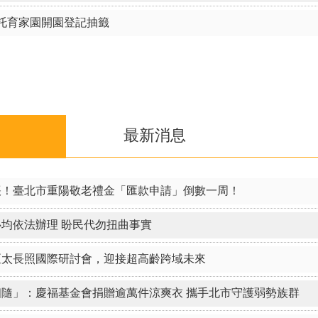
托育家園開園登記抽籤
最新消息
稿
帳！臺北市重陽敬老禮金「匯款申請」倒數一周！
均依法辦理 盼民代勿扭曲事實
亞太長照國際研討會，迎接超高齡跨域未來
隨」：慶福基金會捐贈逾萬件涼爽衣 攜手北市守護弱勢族群