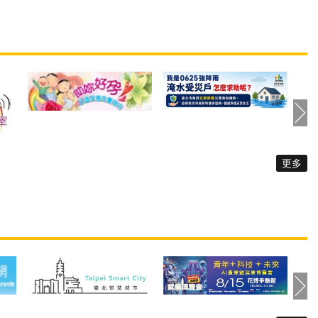
有資訊與自主參與社
更因視力因素幾乎足不出戶，
自109年1月至10月
平日生活極度依賴子女的照顧
1位社工們開始編撰製
和協助。社工聽了王媽媽的狀
力與性侵害防治的易
況，詳細地介紹視障生活重建
本，以直接服務社工
服務，並考量王媽媽有定期就
出發，蒐集社工與個
醫陪同的需求，同時建議王媽
須提供個案的重要資
媽使用臨時及短期照顧服務。
，形塑與轉譯成心智
讓王媽媽學習使用白手杖，提
易讀易懂的圖文初稿
更多
升其獨立外出的能力，增加了
續邀請共15位不同障
在住家附近活動的機會，恢復
障礙者擔任編撰會議
失明前自行採買餐食的生活模
，以其生命經驗給予
式；也學習使用智慧型手機作
撰建議，讓讀本更接
為資訊溝通輔具，並參與身障
障礙者的生活。前後
者團體增進人際互動。最後，
6次的品管會議，於11
更透過由臨托服務員陪同王媽
本易讀手冊數位版，並
媽就醫，減輕就業中子女的照
防中心官網「業務資
顧負荷。 除了王媽媽，還