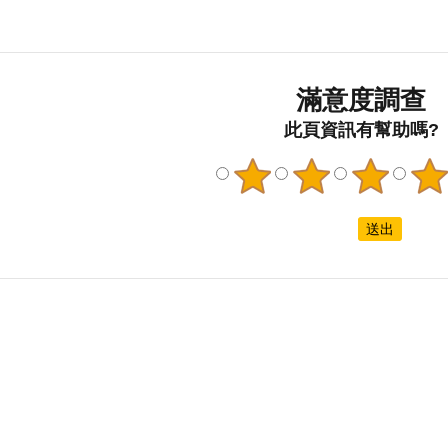
配丹寧與彩虹配色的【性侵害
訊–文宣
孩成正相關。
防治 保護隱私 關懷支持】中英
品下載」
顯示，「年
雙語文宣，邀請民眾共同響應
其中性侵
為生育所得
「穿丹寧反性侵」，共有
全臺第一
滿意度調查
而不願生育
2,967,347人次觀看。4月28日
司法處理
33.25%男
此頁資訊有幫助嗎?
臺北市政府社會局於上午局務
讀易懂讀
的負擔以經
會議，邀請與會長官一同穿著
治領域提
25.34%認
丹寧服飾及持牌卡合影，一起
防宣導手
壓力的來
響應「穿丹寧反性侵」。 社會
心障礙者
性擔心子女未來
局秘書室(左上)、會計室(右
平權，進
力，最後，
上)、政風室(左下)、人事室(右
重」與「
，生育子女會占
下)、一同穿著丹寧服飾及持牌
境。 另
夫妻生活、
卡合影， 一起響應「穿丹寧反
各縣市身
還可以看
性侵」。綜合企劃科一同穿著
害防治政
男性族群認
丹寧服飾及持牌卡合影，一起
12月3
能協助照顧
響應「穿丹寧反性侵」。人民
舉辦「家
育考量因素。
團體科一同穿著丹寧服飾及持
易讀易懂
男性在生兒