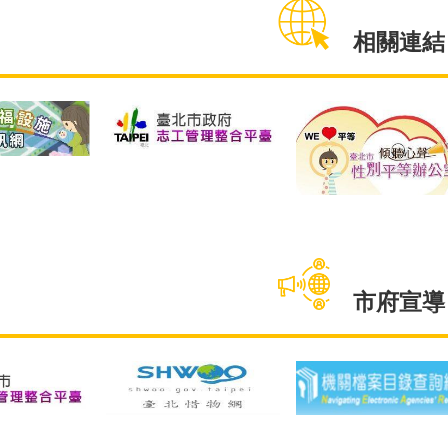
支持取代批判」性侵害被害
有平等享
計，調查搜集
相關連結
人，一起陪同被害人走過創傷
會的機會。
，最終有效問
復原。當日臺北市性侵害案件
起，請6
中受訪男性以
整合性服務團隊現場參與的檢
作家庭暴
為大宗，約佔
察官、婦幼隊員警、醫務社
讀易懂讀
則以已婚佔比
工、衛生局代表及性保組同仁
實務經驗
%，家庭年收入
也一同響應「穿丹寧反性
案會談時
大宗，約佔
侵」，一同倡議「尊重性同意
訊與概念
對育兒教養，約
權、用支持取代批評，建構友
障礙者可
未生育，其次育
善性別環境」，捍衛性侵害被
後，再接
大宗，分別約
害人權益。另外家防中心為使
別之身心
。另外，透過
市府宣導
民眾更加重視性侵害與性暴力
的品管員
表」統計，
被害人的關懷支持與隱私保
讀本的編
為生育所帶
密，提升性別友善環境，積極
貼近身心
「親密感連
爭取臺北捷運中山站、國父紀
歷經共1
和能力
念館站與松江南京站等3站之公
月完稿7
與生命延
益燈箱於4月1日至31日刊登搭
上架予家
關係」，皆