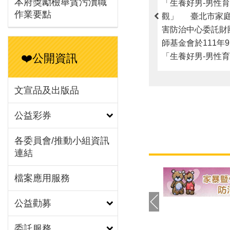
本府獎勵檢舉貪污瀆職
「生養好男-男性育兒
作業要點
觀」 臺北市家庭
害防治中心委託財
師基金會於111年
「生養好男-男性育兒
❤️公開資訊
觀」調查結果記者
片「男性對『爸爸
文宣品及出版品
揭開序幕，由財團
基金會涂喜敏執行
公益彩券
家庭暴力暨性侵害
淑娟主任開場感謝
各委員會/推動小組資訊
夥伴，當天邀請親
連結
志（澤爸）針對調
務案例回應男性對
檔案應用服務
憂，以及男性如何
公益勸募
緒與壓力。 城男
由網路調查男性的
委託服務
態度，111年發出1