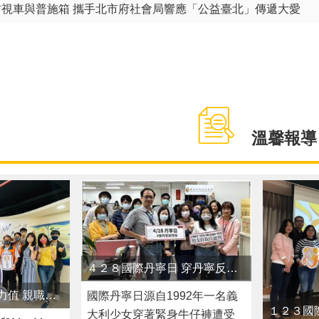
視車與普施箱 攜手北市府社會局響應「公益臺北」傳遞大愛
溫馨報導
４２８國際丹寧日 穿丹寧反性侵 尊重性同意權、用支持取代批評，建構友善性別環境
調查新世代爸爸壓力值 親職關係「男不難」？ 城男舊事心驛站 陪伴男性角色上不孤單 深度報導
國際丹寧日源自1992年一名義
大利少女穿著緊身牛仔褲遭受