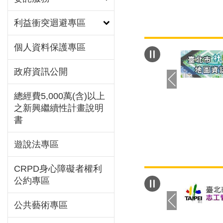
透過55個問題設
利益衝突迴避專區
20歲以上的男性
卷為1618份。其
個人資料保護專區
30~39歲占比最
48%，婚姻狀態
政府資訊公開
最高，約佔58.5
則以40~80萬為
總經費5,000萬(含)以上
34.9%。其中針
之新興繼續性計畫說明
42.6%的男性尚
書
有1至2位子女為
佔28.4%及24%
遊說法專區
「李克特氏六點量
調查發現，男性認
CRPD身心障礙者權利
公約專區
來的優點，依序為
結」、「愉悅滿足
公共藝術專區
感」、「傳宗接代
續」、「促進伴侶