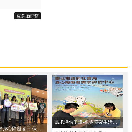
更多 新聞稿
需求評估了誰-視覺障礙生活重建服務使用者小故事
１２３國際身心障礙者日 保障身心障礙者的資訊平權 「Information For All」、家暴與性侵害防治也可以易讀易懂