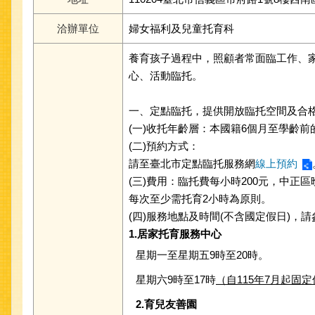
洽辦單位
婦女福利及兒童托育科
養育孩子過程中，照顧者常面臨工作、
心、活動臨托。
一、定點臨托，提供開放臨托空間及合
(一)收托年齡層：本國籍6個月至學齡前
(二)預約方式：
請至臺北市定點臨托服務網
線上預約
(三)費用：臨托費每小時200元，中正
每次至少需托育2小時為原則。
(四)服務地點及時間(不含國定假日)，請
1.居家托育服務中心
星期一至星期五9時至20時。
星期六9時至17時
（自115年7月起固
2.育兒友善園