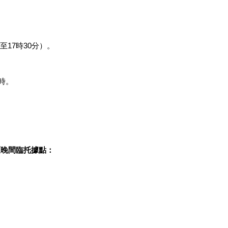
17時30分）。
7時。
區晚間臨托據點：