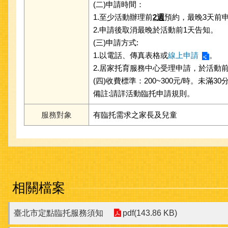
(二)申請時間：
1.至少活動辦理前
2
週
預約，最晚3天前
2.申請後取消最晚於活動前1天告知。
(三)申請方式:
1.以電話、傳真表格或
線上申請
。
2.居家托育服務中心受理申請，於活動
(四)收費標準：200~300元/時。未滿
備註:請詳活動臨托申請規則。
服務對象
有臨托需求之家長及兒童
相關檔案
臺北市定點臨托服務須知
pdf(143.86 KB)