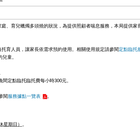
家庭、育兒蠟燭多頭燒的狀況，為提供照顧者喘息服務，本局提供家長
格托育人員，讓家長依需求預約使用。相關使用規定請參閱
定點臨托
的兒童。
。
區晚間定點臨托臨托費每小時300元。
參閱
服務據點一覽表
。
定休星期日）
。