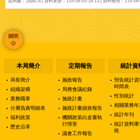
點閱數：
資料更新：
115-08-03 18:13
資料檢視：
115-08
268674
關閉
:::
本局簡介
定期報告
統計資
局長簡介
施政報告
預告統計資
時間表
組織架構
局務會議紀錄
性別統計
業務職掌
施政計畫
相關業務年
分層負責明細表
施政計畫績效報告
統計年刊
福利政策
機關政策白皮書執
行情形
統計資料庫
歷史沿革
統
議會工作報告