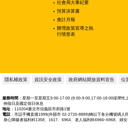
社會局大事紀要
預算決算書
會計月報
辦理政策宣導之執
行情形表
隱私權政策
資訊安全政策
政府網站開放資料宣告
位
服務時間
：星期一至星期五9:00-17:00 (8:00-9:00,17:00-18:00採彈
例假日及國定假日休息
地址
：110204臺北市信義區市府路1號
電話
：市話手機直撥1999(外縣市 02-2720-8889)轉以下各分機號碼
身心障礙者福利科1358、1617、6964、老人福利科6966~6968、婦