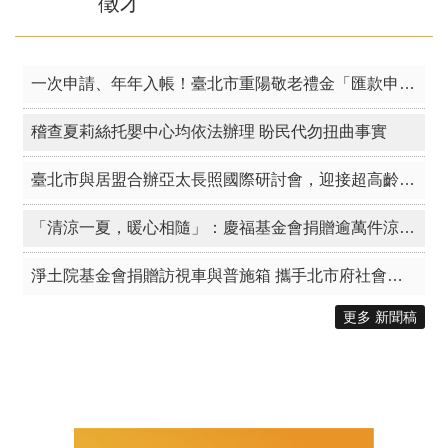
徵才
一次申請、年年入帳！臺北市重陽敬老禮金「匯款申請」倒數一周！
稽查夏莉絲托嬰中心均依法辦理 盼民代勿扭曲事實
臺北市與居盟合辦亞太長照國際研討會，迎接超高齡跨域未來
「清涼一夏，暖心相隨」：慶福基金會捐贈逾萬件涼爽衣 攜手北市守護弱勢族群
淨土院基金會捐贈訪視車與普施箱 攜手北市府社會局響應「公益臺北」傳遞大愛
更多 新聞稿