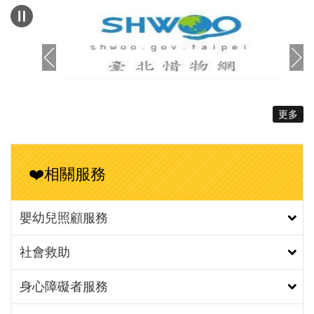
（照片1）財團法人張老師基金會涂喜敏執行長感謝
參與記者會的網絡夥伴及媒體朋友們，並說明城男舊
事心驛站近兩年皆有進行男性育兒相關調查，積極拓
展服務對象群，得以彙整出今日的調查結果報告，反
映男性實際的育兒現況。（照片2）臺北市家庭暴力
暨性侵害防治中心陳淑娟主任表示，自105年起委託
更多
財團法人張老師基金會辦理「男士成長暨家庭服務中
心（城男舊事心驛站）」，為全國首創專責服務男性
的社福據點。透過城男本次進行的男性育兒觀念調
❤️相關服務
查，發現不論是未婚或已婚族群，均認為生育所帶來
的精神負擔偏高，甚至在未婚、離婚及分居族群中，
擔憂精神負擔的比率更甚於影響工作發展所帶來的生
嬰幼兒照顧服務
育代價，由此可知，政府所推動的育兒友善職場政策
社會救助
已減少育兒對於工作的影響。次外，除了有形的生育
鼓勵措施外，對於減緩大家育兒所產生的精神負擔及
身心障礙者服務
提供相關支持性的服務也是鼓勵生育的關鍵措施。
（照片3）親職專家魏瑋志（澤爸）說明本次調查將