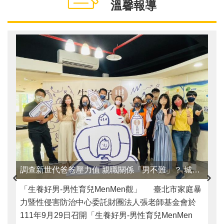
溫馨報導
調查新世代爸爸壓力值 親職關係「男不難」？ 城男舊事心驛站 陪伴男性角色上不孤單 深度報導
「生養好男-男性育兒MenMen觀」 臺北市家庭暴
力暨性侵害防治中心委託財團法人張老師基金會於
111年9月29日召開「生養好男-男性育兒MenMen