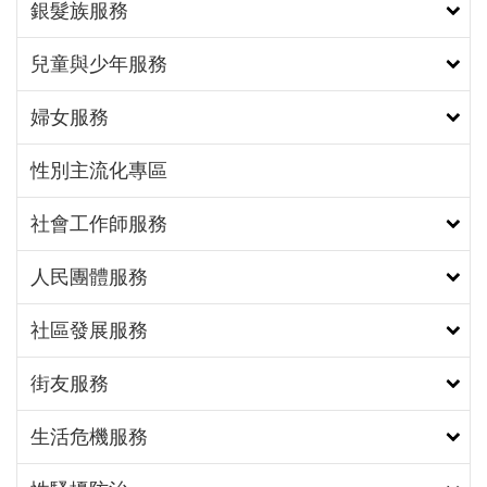
銀髮族服務
男人的心聲說出來―年紀越小、未婚，對生育有較多
擔憂。男性很少有機會去練習吐露情感，城男舊事心
兒童與少年服務
驛站可以提供男性管道去抒發負面情緒、壓力及擔
憂。另外，伴侶的角色很重要，當看到老公鬱悶，願
婦女服務
意讓男性能夠向其訴說心中的擔憂，最重要的就是
「夫妻溝通」，夫妻溝通不是遇到事情才溝通，而是
性別主流化專區
平時就要一直溝通；溝通也不是僅僅討論事情，是分
享、傾聽、聊天。平常有互動，當真正遇到事情時，
社會工作師服務
才能水到渠成。（照片4）
人民團體服務
社區發展服務
街友服務
生活危機服務