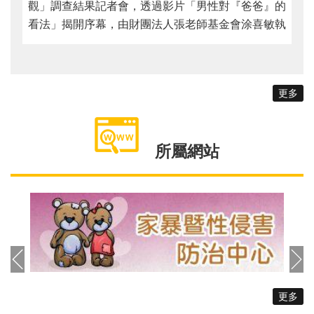
觀」調查結果記者會，透過影片「男性對『爸爸』的
看法」揭開序幕，由財團法人張老師基金會涂喜敏執
行長及臺北市家庭暴力暨性侵害防治中心陳淑娟主任
開場感謝參與的網絡夥伴，當天邀請親職專家魏瑋志
（澤爸）針對調查結果及實務案例回應男性對於生養
更多
的擔憂，以及男性如何抒發負面情緒與壓力。 城
男連續2年藉由網路調查男性的育兒現況與態度，
111年發出1666份問卷，透過55個問題設計，調查
所屬網站
搜集20歲以上的男性，最終有效問卷為1618份。其
中受訪男性以30~39歲占比最為大宗，約佔48%，婚
姻狀態則以已婚佔比最高，約佔58.5%，家庭年收入
則以40~80萬為大宗，約佔34.9%。其中針對育兒教
養，約42.6%的男性尚未生育，其次育有1至2位子女
為大宗，分別約佔28.4%及24%。另外，透過「李克
特氏六點量表」統計，調查發現，男性認為生育所帶
來的優點，依序為「親密感連結」、「愉悅滿足和能
更多
力感」、「傳宗接代與生命延續」、「促進伴侶關