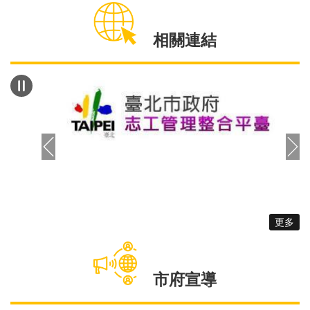
係」，皆與男性願意生小孩成正相關。 另外，調
查結果也顯示，「年紀越年輕的男性認為生育所得到
相關連結
好處越低」，進而不願生育小孩。調查中發現，
33.25%男性認為是養育子女的負擔以經濟壓力最大
宗，其次25.34%認為教養責任為生活壓力的來源，
11.31%男性擔心子女未來要面對社會競爭壓力，最
後，9.46%男性認為，生育子女會占用自由時間且影
響夫妻生活、興趣。調查數據中還可以看出，40歲
以下的男性族群認為，若家中有長輩能協助照顧小孩
為重要的生育考量因素。 為了更進一步了解男性
在生兒育女議題上的態度，城男招募未婚或已婚的
45歲以下男性，在10月初進行為期8週的男性生養焦
慮探索團體，藉由團體的討論整理出對男性生養焦慮
更多
更深入的發現，預計在112年進行報導與座談會。同
時，城男也規劃在112年推出：「爸爸先修班」、
「好孕氣伴侶溝通工作坊」、「爸爸應援團」，從知
市府宣導
識面提供男性預先的準備、從人際面提供男性心理的
支持，期待陪伴男性在成為父親的道路上不孤單!