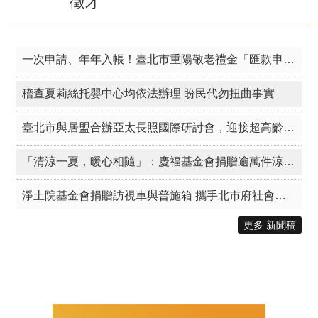
徵才
一次申請、年年入帳！臺北市重陽敬老禮金「匯款申請」倒數一周！
稽查夏莉絲托嬰中心均依法辦理 盼民代勿扭曲事實
臺北市與居盟合辦亞太長照國際研討會，迎接超高齡跨域未來
「清涼一夏，暖心相隨」：慶福基金會捐贈逾萬件涼爽衣 攜手北市守護弱勢族群
淨土院基金會捐贈訪視車與普施箱 攜手北市府社會局響應「公益臺北」傳遞大愛
更多 新聞稿