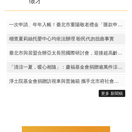
徵才
一次申請、年年入帳！臺北市重陽敬老禮金「匯款申請」倒數一周！
稽查夏莉絲托嬰中心均依法辦理 盼民代勿扭曲事實
臺北市與居盟合辦亞太長照國際研討會，迎接超高齡跨域未來
「清涼一夏，暖心相隨」：慶福基金會捐贈逾萬件涼爽衣 攜手北市守護弱勢族群
淨土院基金會捐贈訪視車與普施箱 攜手北市府社會局響應「公益臺北」傳遞大愛
更多 新聞稿