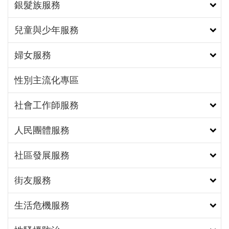
銀髮族服務
男人的心聲說出來―年紀越小、未婚，對生育有較多
擔憂。男性很少有機會去練習吐露情感，城男舊事心
兒童與少年服務
驛站可以提供男性管道去抒發負面情緒、壓力及擔
憂。另外，伴侶的角色很重要，當看到老公鬱悶，願
婦女服務
意讓男性能夠向其訴說心中的擔憂，最重要的就是
「夫妻溝通」，夫妻溝通不是遇到事情才溝通，而是
性別主流化專區
平時就要一直溝通；溝通也不是僅僅討論事情，是分
享、傾聽、聊天。平常有互動，當真正遇到事情時，
社會工作師服務
才能水到渠成。（照片4）
人民團體服務
社區發展服務
街友服務
生活危機服務