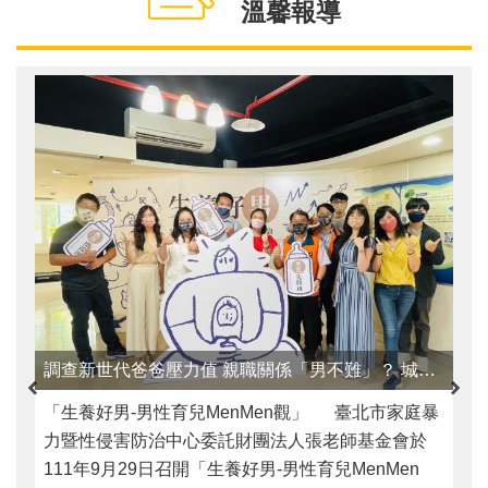
溫馨報導
調查新世代爸爸壓力值 親職關係「男不難」？ 城男舊事心驛站 陪伴男性角色上不孤單 深度報導
「生養好男-男性育兒MenMen觀」 臺北市家庭暴
力暨性侵害防治中心委託財團法人張老師基金會於
111年9月29日召開「生養好男-男性育兒MenMen