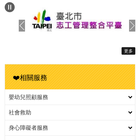
（照片1）財團法人張老師基金會涂喜敏執行長感謝
參與記者會的網絡夥伴及媒體朋友們，並說明城男舊
事心驛站近兩年皆有進行男性育兒相關調查，積極拓
展服務對象群，得以彙整出今日的調查結果報告，反
映男性實際的育兒現況。（照片2）臺北市家庭暴力
暨性侵害防治中心陳淑娟主任表示，自105年起委託
更多
財團法人張老師基金會辦理「男士成長暨家庭服務中
心（城男舊事心驛站）」，為全國首創專責服務男性
的社福據點。透過城男本次進行的男性育兒觀念調
❤️相關服務
查，發現不論是未婚或已婚族群，均認為生育所帶來
的精神負擔偏高，甚至在未婚、離婚及分居族群中，
擔憂精神負擔的比率更甚於影響工作發展所帶來的生
嬰幼兒照顧服務
育代價，由此可知，政府所推動的育兒友善職場政策
社會救助
已減少育兒對於工作的影響。次外，除了有形的生育
鼓勵措施外，對於減緩大家育兒所產生的精神負擔及
身心障礙者服務
提供相關支持性的服務也是鼓勵生育的關鍵措施。
（照片3）親職專家魏瑋志（澤爸）說明本次調查將