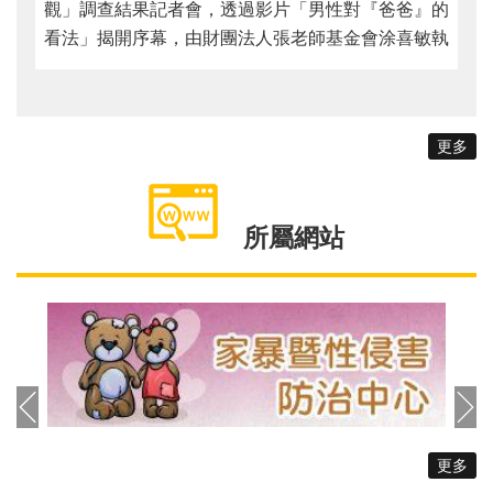
觀」調查結果記者會，透過影片「男性對『爸爸』的
看法」揭開序幕，由財團法人張老師基金會涂喜敏執
行長及臺北市家庭暴力暨性侵害防治中心陳淑娟主任
開場感謝參與的網絡夥伴，當天邀請親職專家魏瑋志
（澤爸）針對調查結果及實務案例回應男性對於生養
更多
的擔憂，以及男性如何抒發負面情緒與壓力。 城
男連續2年藉由網路調查男性的育兒現況與態度，
111年發出1666份問卷，透過55個問題設計，調查
所屬網站
搜集20歲以上的男性，最終有效問卷為1618份。其
中受訪男性以30~39歲占比最為大宗，約佔48%，婚
姻狀態則以已婚佔比最高，約佔58.5%，家庭年收入
則以40~80萬為大宗，約佔34.9%。其中針對育兒教
養，約42.6%的男性尚未生育，其次育有1至2位子女
為大宗，分別約佔28.4%及24%。另外，透過「李克
特氏六點量表」統計，調查發現，男性認為生育所帶
來的優點，依序為「親密感連結」、「愉悅滿足和能
更多
力感」、「傳宗接代與生命延續」、「促進伴侶關