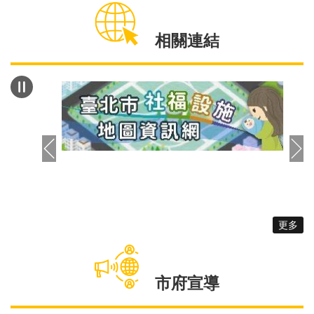
係」，皆與男性願意生小孩成正相關。 另外，調
查結果也顯示，「年紀越年輕的男性認為生育所得到
相關連結
好處越低」，進而不願生育小孩。調查中發現，
33.25%男性認為是養育子女的負擔以經濟壓力最大
宗，其次25.34%認為教養責任為生活壓力的來源，
11.31%男性擔心子女未來要面對社會競爭壓力，最
後，9.46%男性認為，生育子女會占用自由時間且影
響夫妻生活、興趣。調查數據中還可以看出，40歲
以下的男性族群認為，若家中有長輩能協助照顧小孩
為重要的生育考量因素。 為了更進一步了解男性
在生兒育女議題上的態度，城男招募未婚或已婚的
45歲以下男性，在10月初進行為期8週的男性生養焦
慮探索團體，藉由團體的討論整理出對男性生養焦慮
更多
更深入的發現，預計在112年進行報導與座談會。同
時，城男也規劃在112年推出：「爸爸先修班」、
「好孕氣伴侶溝通工作坊」、「爸爸應援團」，從知
市府宣導
識面提供男性預先的準備、從人際面提供男性心理的
支持，期待陪伴男性在成為父親的道路上不孤單!