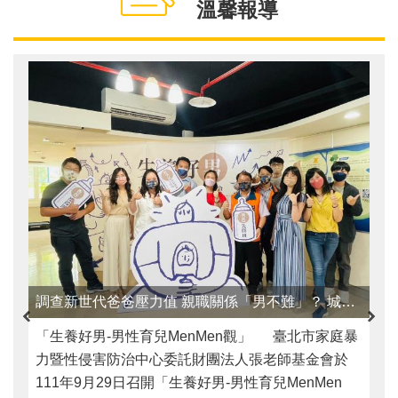
溫馨報導
調查新世代爸爸壓力值 親職關係「男不難」？ 城男舊事心驛站 陪伴男性角色上不孤單 深度報導
「生養好男-男性育兒MenMen觀」 臺北市家庭暴
力暨性侵害防治中心委託財團法人張老師基金會於
111年9月29日召開「生養好男-男性育兒MenMen