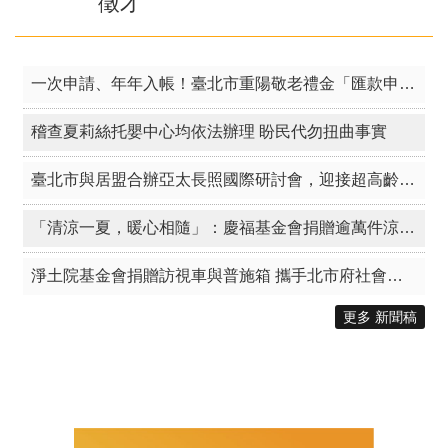
徵才
一次申請、年年入帳！臺北市重陽敬老禮金「匯款申請」倒數一周！
稽查夏莉絲托嬰中心均依法辦理 盼民代勿扭曲事實
臺北市與居盟合辦亞太長照國際研討會，迎接超高齡跨域未來
「清涼一夏，暖心相隨」：慶福基金會捐贈逾萬件涼爽衣 攜手北市守護弱勢族群
淨土院基金會捐贈訪視車與普施箱 攜手北市府社會局響應「公益臺北」傳遞大愛
更多 新聞稿