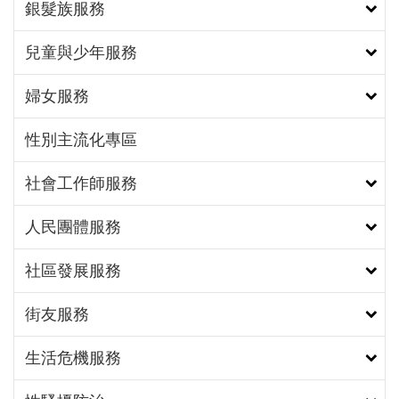
銀髮族服務
男人的心聲說出來―年紀越小、未婚，對生育有較多
擔憂。男性很少有機會去練習吐露情感，城男舊事心
兒童與少年服務
驛站可以提供男性管道去抒發負面情緒、壓力及擔
憂。另外，伴侶的角色很重要，當看到老公鬱悶，願
婦女服務
意讓男性能夠向其訴說心中的擔憂，最重要的就是
「夫妻溝通」，夫妻溝通不是遇到事情才溝通，而是
性別主流化專區
平時就要一直溝通；溝通也不是僅僅討論事情，是分
享、傾聽、聊天。平常有互動，當真正遇到事情時，
社會工作師服務
才能水到渠成。（照片4）
人民團體服務
社區發展服務
街友服務
生活危機服務