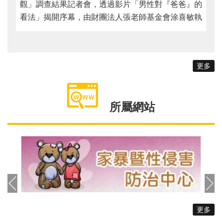
觀」調查結果記者會，透過影片「男性對『爸爸』的
看法」揭開序幕，由財團法人張老師基金會涂喜敏執
行長及臺北市家庭暴力暨性侵害防治中心陳淑娟主任
開場感謝參與的網絡夥伴，當天邀請親職專家魏瑋志
（澤爸）針對調查結果及實務案例回應男性對於生養
更多
的擔憂，以及男性如何抒發負面情緒與壓力。 城
男連續2年藉由網路調查男性的育兒現況與態度，
111年發出1666份問卷，透過55個問題設計，調查
所屬網站
搜集20歲以上的男性，最終有效問卷為1618份。其
中受訪男性以30~39歲占比最為大宗，約佔48%，婚
姻狀態則以已婚佔比最高，約佔58.5%，家庭年收入
則以40~80萬為大宗，約佔34.9%。其中針對育兒教
養，約42.6%的男性尚未生育，其次育有1至2位子女
為大宗，分別約佔28.4%及24%。另外，透過「李克
特氏六點量表」統計，調查發現，男性認為生育所帶
來的優點，依序為「親密感連結」、「愉悅滿足和能
更多
力感」、「傳宗接代與生命延續」、「促進伴侶關