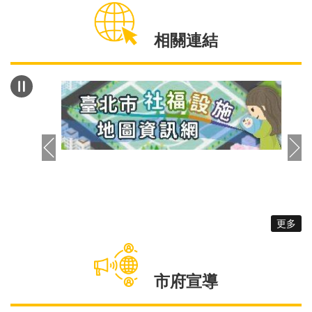
係」，皆與男性願意生小孩成正相關。 另外，調
查結果也顯示，「年紀越年輕的男性認為生育所得到
相關連結
好處越低」，進而不願生育小孩。調查中發現，
33.25%男性認為是養育子女的負擔以經濟壓力最大
宗，其次25.34%認為教養責任為生活壓力的來源，
11.31%男性擔心子女未來要面對社會競爭壓力，最
後，9.46%男性認為，生育子女會占用自由時間且影
響夫妻生活、興趣。調查數據中還可以看出，40歲
以下的男性族群認為，若家中有長輩能協助照顧小孩
為重要的生育考量因素。 為了更進一步了解男性
在生兒育女議題上的態度，城男招募未婚或已婚的
45歲以下男性，在10月初進行為期8週的男性生養焦
慮探索團體，藉由團體的討論整理出對男性生養焦慮
更多
更深入的發現，預計在112年進行報導與座談會。同
時，城男也規劃在112年推出：「爸爸先修班」、
「好孕氣伴侶溝通工作坊」、「爸爸應援團」，從知
市府宣導
識面提供男性預先的準備、從人際面提供男性心理的
支持，期待陪伴男性在成為父親的道路上不孤單!