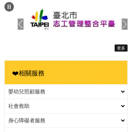
（照片1）財團法人張老師基金會涂喜敏執行長感謝
參與記者會的網絡夥伴及媒體朋友們，並說明城男舊
事心驛站近兩年皆有進行男性育兒相關調查，積極拓
展服務對象群，得以彙整出今日的調查結果報告，反
映男性實際的育兒現況。（照片2）臺北市家庭暴力
暨性侵害防治中心陳淑娟主任表示，自105年起委託
更多
財團法人張老師基金會辦理「男士成長暨家庭服務中
心（城男舊事心驛站）」，為全國首創專責服務男性
的社福據點。透過城男本次進行的男性育兒觀念調
❤️相關服務
查，發現不論是未婚或已婚族群，均認為生育所帶來
的精神負擔偏高，甚至在未婚、離婚及分居族群中，
擔憂精神負擔的比率更甚於影響工作發展所帶來的生
嬰幼兒照顧服務
育代價，由此可知，政府所推動的育兒友善職場政策
社會救助
已減少育兒對於工作的影響。次外，除了有形的生育
鼓勵措施外，對於減緩大家育兒所產生的精神負擔及
身心障礙者服務
提供相關支持性的服務也是鼓勵生育的關鍵措施。
（照片3）親職專家魏瑋志（澤爸）說明本次調查將